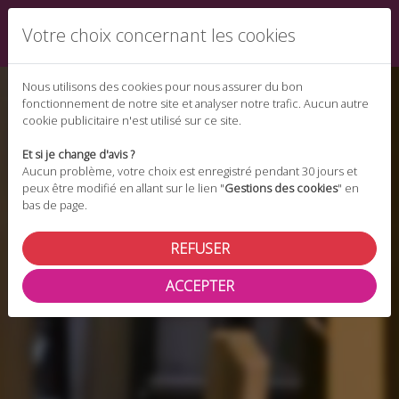
Votre choix concernant les cookies
Nous utilisons des cookies pour nous assurer du bon
fonctionnement de notre site et analyser notre trafic. Aucun autre
cookie publicitaire n'est utilisé sur ce site.
Et si je change d'avis ?
Aucun problème, votre choix est enregistré pendant 30 jours et
peux être modifié en allant sur le lien "
Gestions des cookies
" en
bas de page.
REFUSER
ACCEPTER
LISTE DES
ARTICLES