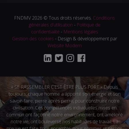
FNDMV 2026 © Tous droits réservés.
Conditions
générales d'utilisation
-
Politique de
confidentialité
-
Mentions légales
Gestion des cookies
- Design & développement par
Website Modern
« SE RASSEMBLER C’EST ÊTRE PLUS FORT » Depuis
toujours, chaque homme a apporté son énergie et son
savoir-faire, pierre après pierre, pour construire notre
civilisation. Ces compétences individuelles mises en
commun ont façonné notre environnement, ont amélioré
notre vie, ont bouleversé nos habitudes de travail. La
preuve est faite, tous ensemble, nous sommes et serons