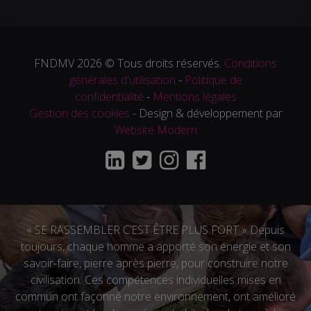
FNDMV 2026 © Tous droits réservés.
Conditions
générales d'utilisation
-
Politique de
confidentialité
-
Mentions légales
Gestion des cookies
- Design & développement par
Website Modern
« SE RASSEMBLER C’EST ÊTRE PLUS FORT » Depuis
toujours, chaque homme a apporté son énergie et son
savoir-faire, pierre après pierre, pour construire notre
civilisation. Ces compétences individuelles mises en
commun ont façonné notre environnement, ont amélioré