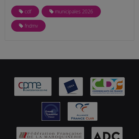
cdf
municipales 2026
fndmv