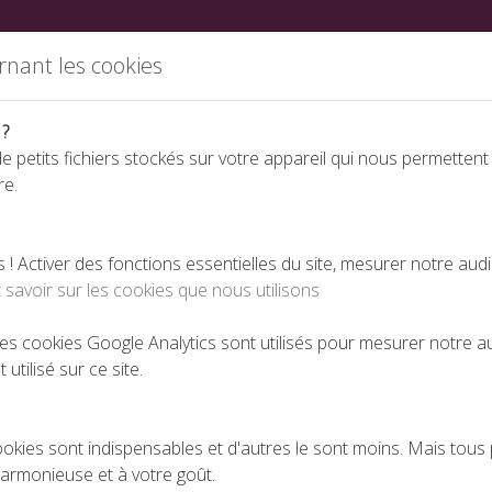
ations
Partenaires
Annuaire des fabricants
Nous rej
rnant les cookies
 ?
e petits fichiers stockés sur votre appareil qui nous permettent
re.
Espace téléchargeme
 Activer des fonctions essentielles du site, mesurer notre aud
 savoir sur les cookies que nous utilisons
ique pour les adhérents de la FNDMV
 les cookies Google Analytics sont utilisés pour mesurer notre 
 utilisé sur ce site.
TECTION JURIDIQUE POUR LES ADHÉRENTS DE 
PUBLIÉ LE 12-12-2025
ookies sont indispensables et d'autres le sont moins. Mais tous 
harmonieuse et à votre goût.