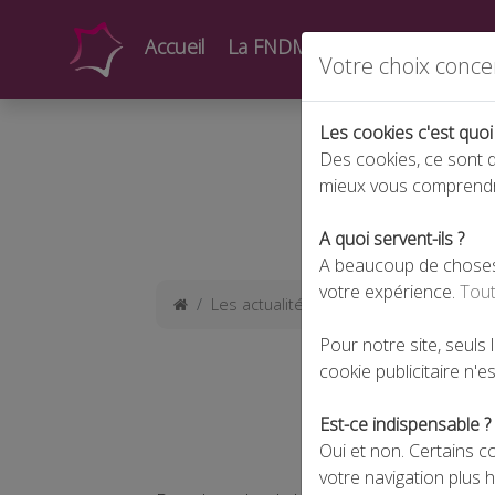
Accueil
La FNDMV
Actualités
Form
Votre choix conce
Les cookies c'est quoi
Des cookies, ce sont d
mieux vous comprend
A quoi servent-ils ?
A beaucoup de choses !
votre expérience.
Tout
Les actualités
Une protection jurid
Pour notre site, seuls
cookie publicitaire n'est
UNE PRO
Est-ce indispensable ?
Oui et non. Certains c
votre navigation plus 