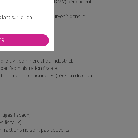
et Articles de Voyage (FNDMV) bénéficient
ce aux litiges pouvant survenir dans le
ant sur le lien
ER
ofessionnelle :
dre civil, commercial ou industriel.
r l’administration fiscale.
ctions non intentionnelles (liées au droit du
tiges fiscaux).
s fiscaux).
s infractions ne sont pas couverts.