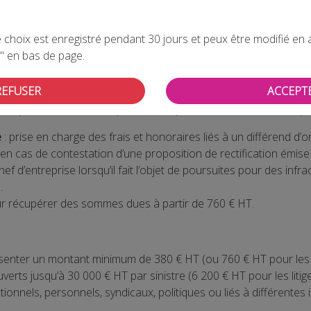
s de la Fédération Nationale des Détaillants en Maroquinerie 
élaborée en partenariat avec la Macif.
es commerçants maroquiniers et les accompagner efficacement fa
choix est enregistré pendant 30 jours et peux être modifié en all
" en bas de page.
REFUSER
ACCEPT
ace par la Macif couvre plusieurs aspects essentiels de la vie pr
e
: prise en charge des frais et honoraires liés à un différend d’or
cas de contestation d’une proposition de rectification émise pa
ef d’entreprise lorsqu’il fait l’objet de poursuites pour des infra
.
ur récupérer des sommes dues à partir de 760 € HT.
présenter un montant minimum de 380 € HT (ou 760 € HT pour les li
uverts jusqu’à 30 000 € HT par sinistre (6 200 € HT pour les litige
tentionnels, personnels, syndicaux, politiques ou liés à différente