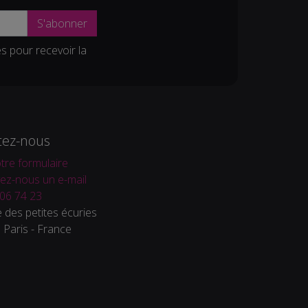
S'abonner
es pour recevoir la
tez-nous
tre formulaire
ez-nous un e-mail
06 74 23
 des petites écuries
Paris - France