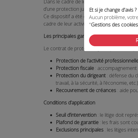
Dans le cadre de leur adhésion, les membre
d’une protection juridique professionnelle 
Et si je change d'avis ?
Ce dispositif a été conçu pour sécuriser l
Aucun problème, votre 
cadre de leur activité.
"
Gestions des cookies
Les principales garanties
Le contrat de protection juridique mis en pl
Protection de l’activité professionnell
Protection fiscale
: accompagnement en 
Protection du dirigeant
: défense du ch
travail, à la sécurité, à l’économie, etc.)
Recouvrement de créances
: aide po
Conditions d’application
Seuil d’intervention
: le litige doit re
Plafond de garantie
: les frais sont co
Exclusions principales
: les litiges in