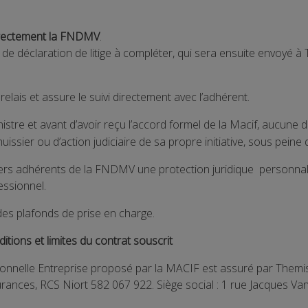
irectement la FNDMV
.
 de déclaration de litige à compléter, qui sera ensuite envoyé 
relais et assure le suivi directement avec l’adhérent.
nistre et avant d’avoir reçu l’accord formel de la Macif, aucune 
issier ou d’action judiciaire de sa propre initiative, sous peine 
iers adhérents de la FNDMV une protection juridique personnalis
ssionnel.
 des plafonds de prise en charge.
tions et limites du contrat souscrit
sionnelle Entreprise proposé par la MACIF est assuré par Themi
rances, RCS Niort 582 067 922. Siège social : 1 rue Jacques Van