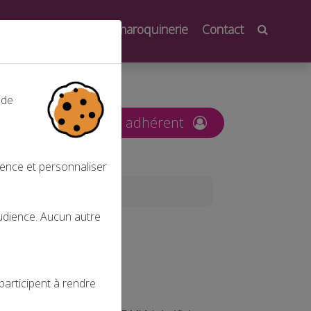
oindre
Salons de la maroquinerie
Contact
 de
nt
Espace adhérent
ience et personnaliser
audience. Aucun autre
LA FNDMV
participent à rendre