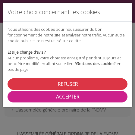
Votre choix concernant les cookies
Nous utilisons des cookies pour nous assurer du bon
fonctionnement de notre site et analyser notre trafic. Aucun autre
cookie publicitaire n'est utilisé sur ce site.
Espace téléchargement
Et si je change d'avis ?
Aucun problème, votre choix est enregistré pendant 30 jours et
peux être modifié en allant sur le lien "
Gestions des cookies
" en
bas de page.
Espace adhérent
REFUSER
ACCEPTER
Les actualités
L'assemblée générale ordinaire de la FNDMV
L'ASSEMBLÉE GÉNÉRALE ORDINAIRE DE LA FNDMV