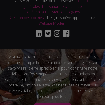
FNDMV 2026 © Tous droits réservés.
Conditions
générales d'utilisation
-
Politique de
confidentialité
-
Mentions légales
Gestion des cookies
- Design & développement par
Website Modern
« SE RASSEMBLER C’EST ÊTRE PLUS FORT » Depuis
toujours, chaque homme a apporté son énergie et son
savoir-faire, pierre après pierre, pour construire notre
civilisation. Ces compétences individuelles mises en
commun ont façonné notre environnement, ont amélioré
notre vie, ont bouleversé nos habitudes de travail. La
preuve est faite, tous ensemble, nous sommes et serons
toujours plus fort !