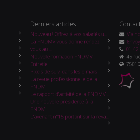
Derniers articles
Contac
Nouveau ! Offrez à vos salariés u...
Via no
La FNDMV vous donne rendez-
Envoy
vous au ...
01 42 
Nouvelle formation FNDMV :
45 rue
Entretie...
75010 
Pixels de suivi dans les e-mails : ...
La revue professionnelle de la
FNDM...
Le rapport d'activité de la FNDMV ...
Une nouvelle présidente à la
FNDM...
L'avenant n°15 portant sur la reva...