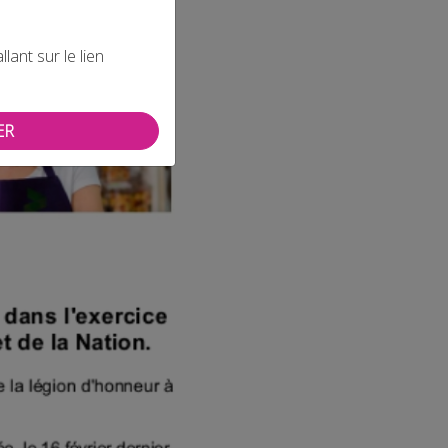
ant sur le lien
ER