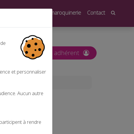
oindre
Salons de la maroquinerie
Contact
 de
nt
Espace adhérent
ience et personnaliser
audience. Aucun autre
participent à rendre