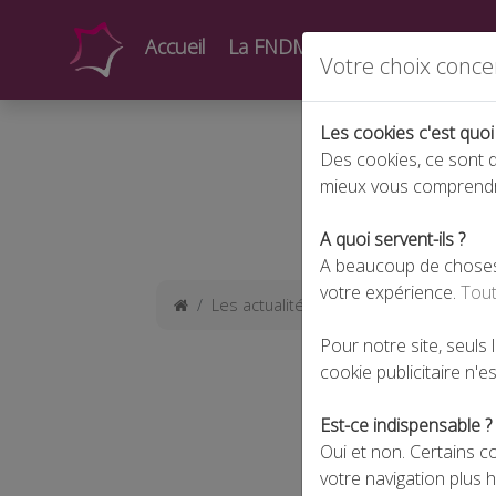
Accueil
La FNDMV
Actualités
Form
Votre choix conce
Les cookies c'est quoi
Des cookies, ce sont d
mieux vous comprend
A quoi servent-ils ?
A beaucoup de choses !
votre expérience.
Tout
Les actualités
Communiqué de pres
Pour notre site, seuls
cookie publicitaire n'est
Est-ce indispensable ?
Oui et non. Certains c
votre navigation plus 