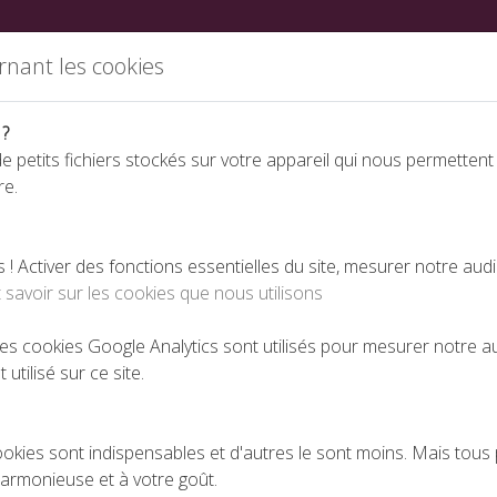
ations
Partenaires
Annuaire des fabricants
Nous rej
rnant les cookies
 ?
e petits fichiers stockés sur votre appareil qui nous permettent
re.
Espace téléchargeme
 Activer des fonctions essentielles du site, mesurer notre aud
 savoir sur les cookies que nous utilisons
se de la CDF
 les cookies Google Analytics sont utilisés pour mesurer notre 
 utilisé sur ce site.
COMMUNIQUÉ DE PRESSE DE LA CDF
PUBLIÉ LE 10-03-2023
ookies sont indispensables et d'autres le sont moins. Mais tous 
harmonieuse et à votre goût.