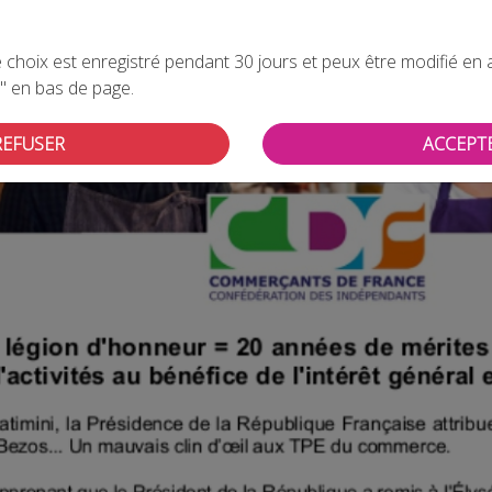
choix est enregistré pendant 30 jours et peux être modifié en all
" en bas de page.
REFUSER
ACCEPT