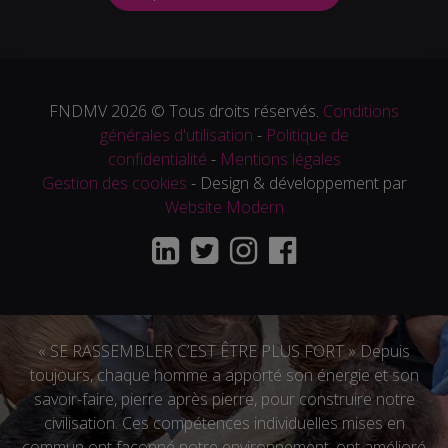
FNDMV 2026 © Tous droits réservés.
Conditions
générales d'utilisation
-
Politique de
confidentialité
-
Mentions légales
Gestion des cookies
- Design & développement par
Website Modern
« SE RASSEMBLER C’EST ÊTRE PLUS FORT » Depuis
toujours, chaque homme a apporté son énergie et son
savoir-faire, pierre après pierre, pour construire notre
civilisation. Ces compétences individuelles mises en
commun ont façonné notre environnement, ont amélioré