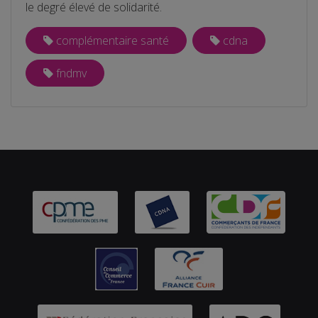
le degré élevé de solidarité.
complémentaire santé
cdna
fndmv