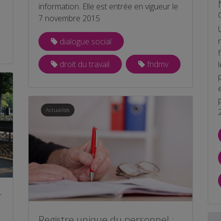
information. Elle est entrée en vigueur le
7 novembre 2015
dialogue social
droit du travail
fndmv
Actualités
r
Registre unique du personnel :