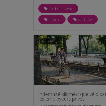
droit du travail
emploi
juridique
Actualités
Indemnité kilométrique vélo pa
les employeurs privés
Le bénéfice de la prise en charge des