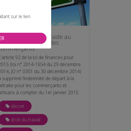
ant sur le lien
Nouveau dispositif d’aide au
ER
départ à la retraite des
commerçants
L’article 92 de la loi de finances pour
2015 (loi n° 2014-1654 du 29 décembre
2014, JO n° 0301 du 30 décembre 2014)
a supprimé l’indemnité de départ à la
retraite pour les commerçants et
artisans à compter du 1er janvier 2015.
décret
droit du travail