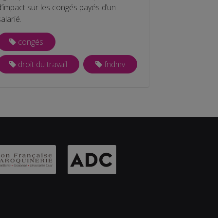
d’impact sur les congés payés d’un
salarié.
congés
droit du travail
fndmv