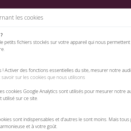
ations
Partenaires
Annuaire des fabricants
Nous rej
rnant les cookies
 ?
e petits fichiers stockés sur votre appareil qui nous permettent
re.
Espace téléchargeme
 Activer des fonctions essentielles du site, mesurer notre aud
 savoir sur les cookies que nous utilisons
 les cookies Google Analytics sont utilisés pour mesurer notre 
 utilisé sur ce site.
Actualités
ookies sont indispensables et d'autres le sont moins. Mais tous 
harmonieuse et à votre goût.