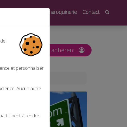
oindre
Salons de la maroquinerie
Contact
 de
nt
Espace adhérent
ience et personnaliser
audience. Aucun autre
Actualités
participent à rendre