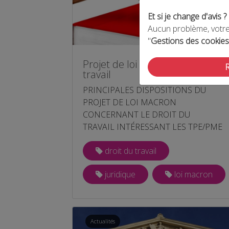
Et si je change d'avis ?
Aucun problème, votre 
"
Gestions des cookies
Projet de loi macron : le droit d
travail
PRINCIPALES DISPOSITIONS DU
PROJET DE LOI MACRON
CONCERNANT LE DROIT DU
TRAVAIL INTÉRESSANT LES TPE/PME
droit du travail
juridique
loi macron
Actualités