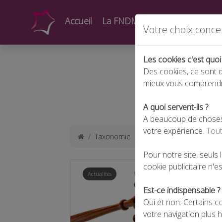
Accueil
La FNDMV
Actualités
Form
Votre choix conce
Les cookies c'est quoi
Des cookies, ce sont d
mieux vous comprend
A quoi servent-ils ?
A beaucoup de choses !
votre expérience.
Tout
Taxonomie
droit du travail
Pour notre site, seuls
cookie publicitaire n'est
Actualités
Est-ce indispensable ?
Oui et non. Certains c
votre navigation plus 