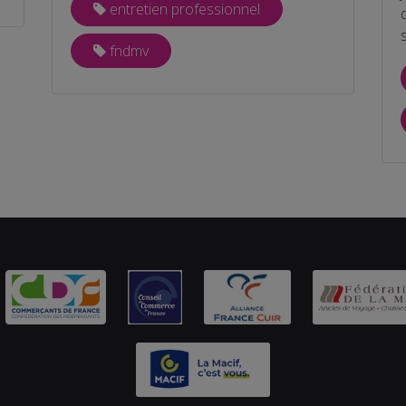
entretien professionnel
fndmv