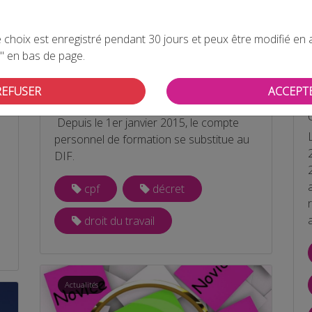
choix est enregistré pendant 30 jours et peux être modifié en all
" en bas de page.
u
FIN DU DIF ( droit individuel à la
REFUSER
ACCEPT
formation).
Depuis le 1er janvier 2015, le compte
personnel de formation se substitue au
DIF.
cpf
décret
droit du travail
Actualités