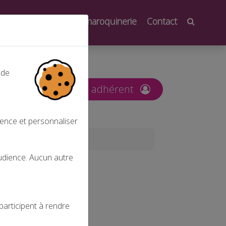
oindre
Salons de la maroquinerie
Contact
 de
nt
Espace adhérent
ience et personnaliser
audience. Aucun autre
participent à rendre