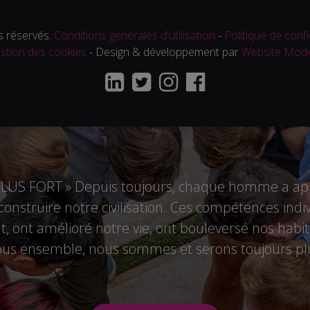
 réservés.
Conditions générales d'utilisation
-
Politique de confi
stion des cookies
- Design & développement par
Website Mod
US FORT » Depuis toujours, chaque homme a appo
r construire notre civilisation. Ces compétences i
 ont amélioré notre vie, ont bouleversé nos habitu
tous ensemble, nous sommes et serons toujours plu