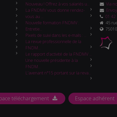
Nouveau ! Offrez à vos salariés u...
Via no
La FNDMV vous donne rendez-
Envoy
vous au ...
01 42 
Nouvelle formation FNDMV :
45 rue
Entretie...
75010 
Pixels de suivi dans les e-mails : ...
La revue professionnelle de la
FNDM...
Le rapport d'activité de la FNDMV ...
Une nouvelle présidente à la
FNDM...
L'avenant n°15 portant sur la reva...
pace téléchargement
Espace adhérent