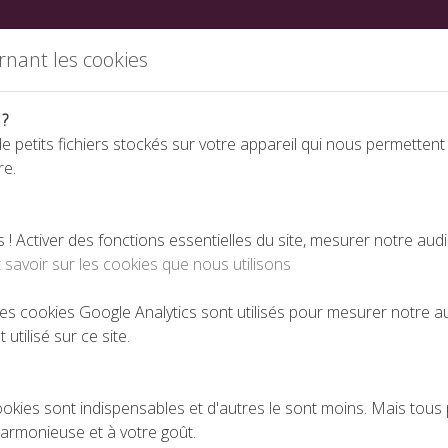
ations
Partenaires
Annuaire des fabricants
Nous rej
rnant les cookies
 ?
e petits fichiers stockés sur votre appareil qui nous permettent
re.
Espace téléchargeme
 Activer des fonctions essentielles du site, mesurer notre aud
 savoir sur les cookies que nous utilisons
 les cookies Google Analytics sont utilisés pour mesurer notre 
 utilisé sur ce site.
ookies sont indispensables et d'autres le sont moins. Mais tous 
harmonieuse et à votre goût.