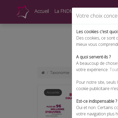
Accueil
La FNDMV
Actualités
Form
Votre choix conce
Les cookies c'est quoi
Des cookies, ce sont d
mieux vous comprend
A quoi servent-ils ?
A beaucoup de choses !
votre expérience.
Tout
Taxonomie
sacem
Pour notre site, seuls
cookie publicitaire n'est
Actualités
Est-ce indispensable ?
Oui et non. Certains c
votre navigation plus 