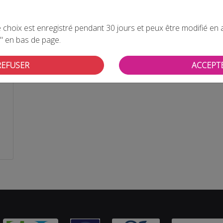
choix est enregistré pendant 30 jours et peux être modifié en all
" en bas de page.
REFUSER
ACCEPT