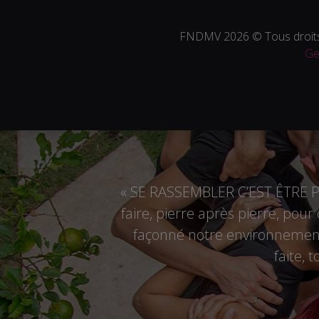
FNDMV 2026 © Tous droits
Ge
« SE RASSEMBLER C’EST ÊTRE PL
faire, pierre après pierre, pou
façonné notre environnement,
faite, 