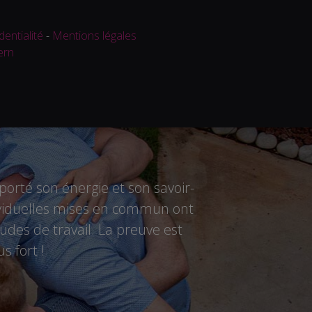
dentialité
-
Mentions légales
ern
rté son énergie et son savoir-
ndividuelles mises en commun ont
des de travail. La preuve est
s fort !