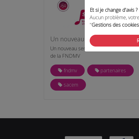
Et si je change d'avis ?
Aucun problème, votre 
"
Gestions des cookies
Un nouveau service à la FNDMV
Un nouveau service pour les adhérents
de la FNDMV
fndmv
partenaires
sacem