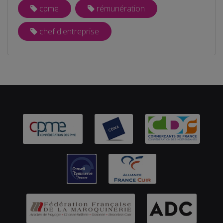
cpme
rémunération
chef d'entreprise