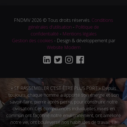
FNDMV 2026 © Tous droits réservés.
Conditions
générales d'utilisation
-
Politique de
confidentialité
-
Mentions légales
Gestion des cookies
- Design & développement par
Website Modern
« SE RASSEMBLER C’EST ÊTRE PLUS FORT » Depuis
toujours, chaque homme a apporté son énergie et son
savoir-faire, pierre après pierre, pour construire notre
civilisation. Ces compétences individuelles mises en
commun ont façonné notre environnement, ont amélioré
notre vie, ont bouleversé nos habitudes de travail. La