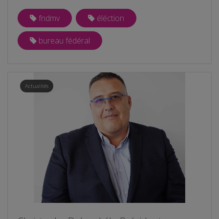
fndmv
éléction
bureau fédéral
Actualités